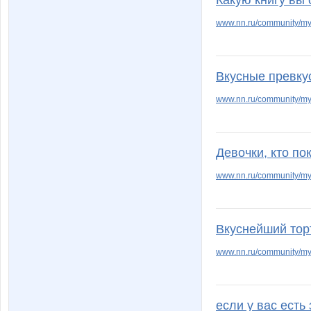
Какую книгу вы 
www.nn.ru/community/my
Вкусные превку
www.nn.ru/community/my
Девочки, кто по
www.nn.ru/community/my
Вкуснейший тор
www.nn.ru/community/my
если у вас есть