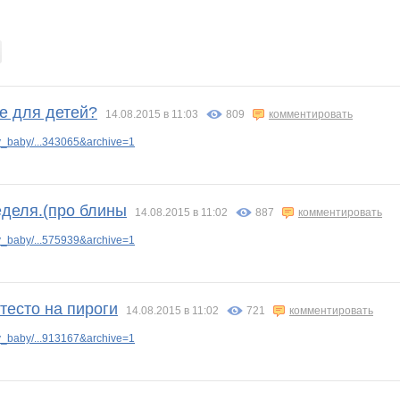
Е МАСЛО
Л А Н С А
Л@КОМК@
Любимая косметика
ЛенаСветлая
Лепесток Лотоса
Маковая
ная лиса
О*Л*Д*О*С
Оксана Курцына
ОксЕния
П**Т**Д
Яна Калинина
Семеро-По-Лавкам
те для детей?
14.08.2015 в 11:03
809
комментировать
_baby/...343065&archive=1
ька
Тинатина
Улена
Жужжжа
Васелиска
Ве*$т*!@
Викузя
деля.(про блины
14.08.2015 в 11:02
887
комментировать
_baby/...575939&archive=1
ЛУ-НЫ
Эленн
Червонная дама
тесто на пироги
14.08.2015 в 11:02
721
комментировать
_baby/...913167&archive=1