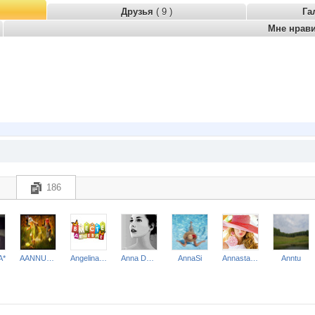
Друзья
( 9 )
Га
Мне нрав
186
А*
AANNUSHKA
Angelina2307
Anna Delmare
AnnaSi
Annastasiay
Anntu