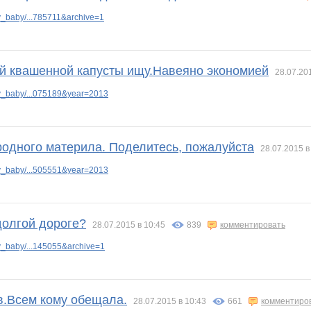
_baby/...785711&archive=1
й квашенной капусты ищу.Навеяно экономией
28.07.20
y_baby/...075189&year=2013
родного материла. Поделитесь, пожалуйста
28.07.2015 в
y_baby/...505551&year=2013
долгой дороге?
28.07.2015 в 10:45
839
комментировать
_baby/...145055&archive=1
в.Всем кому обещала.
28.07.2015 в 10:43
661
комментиро