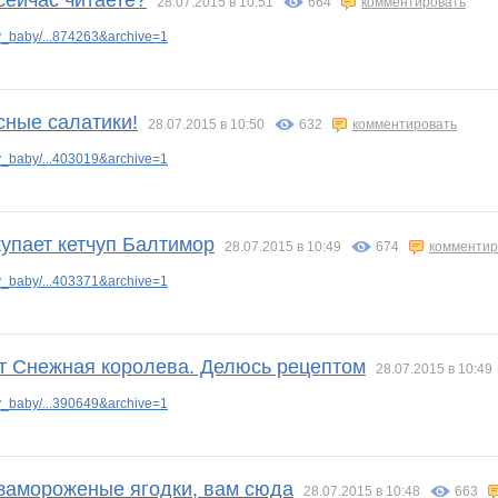
сейчас читаете?
28.07.2015 в 10:51
664
комментировать
_baby/...874263&archive=1
сные салатики!
28.07.2015 в 10:50
632
комментировать
_baby/...403019&archive=1
купает кетчуп Балтимор
28.07.2015 в 10:49
674
комментир
_baby/...403371&archive=1
т Снежная королева. Делюсь рецептом
28.07.2015 в 10:49
_baby/...390649&archive=1
 замороженые ягодки, вам сюда
28.07.2015 в 10:48
663