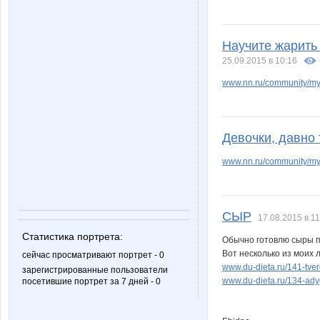
facel
gard
Научите жарить 
25.09.2015 в 10:16
malu
mapiks
www.nn.ru/community/my
spiller
stasy19
Девочки, давно 
www.nn.ru/community/my_
платоша777
тика
СЫР
17.08.2015 в 11
Статистика портрета:
Обычно готовлю сыры п
Вот несколько из моих
сейчас просматривают портрет - 0
Дашутка7
Девочка Ле
www.du-dieta.ru/141-tverd
зарегистрированные пользователи
www.du-dieta.ru/134-adyg
посетившие портрет за 7 дней - 0