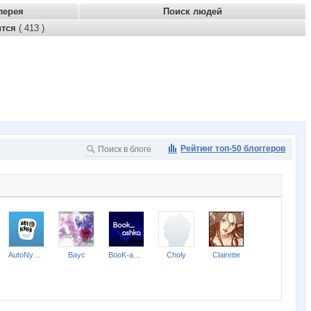
лерея
Поиск людей
ится
( 413 )
Рейтинг топ-50 блоггеров
AutoNyanya52
Bayc
BooK-ashka
Choly
Clairette