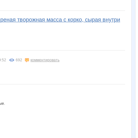
konavica
kristimasik
lediX
lenchikg
ly7ly
ареная творожная масса с корко, сырая внутри
olga.v
olgasb28
or-ange
perez-olga
qwertynn
маджи
марг0ша
маргарита 21
надюшк
незабудки)
9:52
692
комментировать
Амаранта Туркиз
Ангорка
Австралия
Башмачки
Бусик
ые.
Илюшина МАМА
Катти на Бугатти
Копилка
Коряба
Ксю Ксю