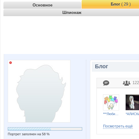
Блог
( 29 )
Основное
Шпионаж
Блог
122
***Любимка***
*АЛИСК
Посмотреть ещё
Портрет заполнен на 58 %