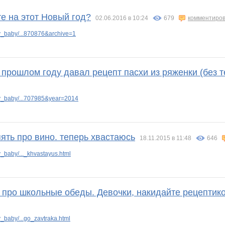
1
DeZaya
Dream86
Edissa
GRP1974
IrinaKolc
Juf
те на этот Новый год?
02.06.2016 в 10:24
679
комментиров
_baby/...870876&archive=1
Lusien
MACKOTT
MamaNT
Mamavety
Mamaya
Morzhik
в прошлом году давал рецепт пасхи из ряженки (без 
a3881
Nelena
ODEVAJ-KA
Ocelot
OleOka
Pandora_nn
Panfa!
y_baby/...707985&year=2014
опять про вино. теперь хвастаюсь
18.11.2015 в 11:48
646
t*
SvetikSo
Taisiya
Tanyashaa
Tupperwarenn
Valletta
VerukSa
baby/..._khvastayus.html
alena-ol
allysik
androlena
anniiss
arakiba
azaliya
 про школьные обеды. Девочки, накидайте рецептико
baby/...go_zavtraka.html