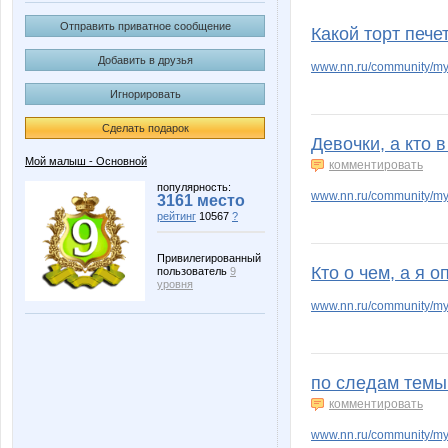
DR-t
Darya0
Отправить приватное сообщение
Какой торт пече
Добавить в друзья
www.nn.ru/community/my
Игнорировать
Lolochka)
Lonza
Сделать подарок
Девочки, а кто 
Мой малыш - Основной
комментировать
Natata
Nayad
популярность:
www.nn.ru/community/m
3161 место
рейтинг
10567
?
Привилегированный
Кто о чем, а я 
пользователь
9
Stella69
Sunnyna
уровня
www.nn.ru/community/my_
Zebra0604
adelnn
по следам темы
комментировать
www.nn.ru/community/my_