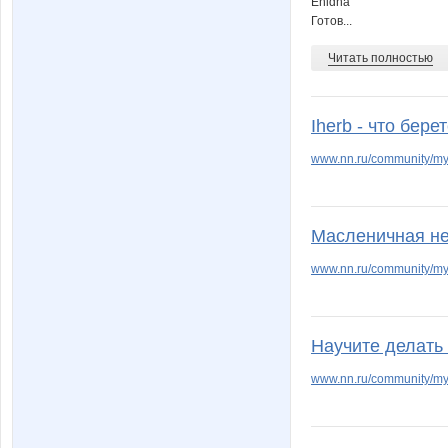
Ehidna
Кыся Заина
КОКОСОВО
Готов...
Читать полностью
НеСахар
Ноч
Iherb - что бере
www.nn.ru/community/my
СУ!!ПЕР
Танющ
Масленичная не
www.nn.ru/community/my
Шикарные ш*а*п*к*и
ША-
Научите делать 
www.nn.ru/community/my