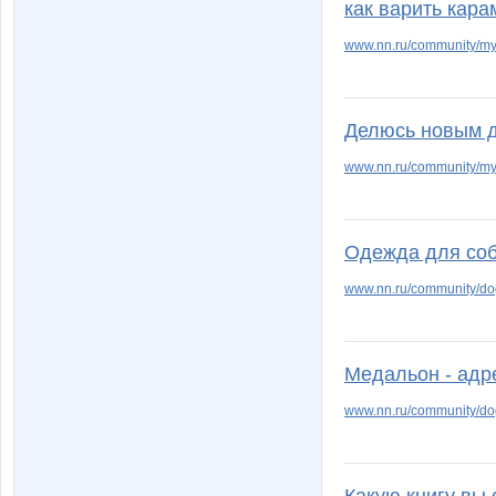
как варить кара
www.nn.ru/community/my
Делюсь новым д
www.nn.ru/community/my
Одежда для со
www.nn.ru/community/do
Медальон - адр
www.nn.ru/community/do