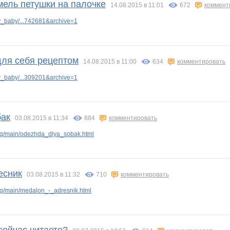
мель петушки на палочке
14.08.2015 в 11:01
672
коммент
_baby/...742681&archive=1
ля себя рецептом
14.08.2015 в 11:00
634
комментировать
_baby/...309201&archive=1
бак
03.08.2015 в 11:34
884
комментировать
g/main/odezhda_dlya_sobak.html
есник
03.08.2015 в 11:32
710
комментировать
g/main/medalon_-_adresnik.html