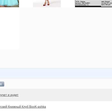
х
хучет и аудит
тский Книжный Клуб BooK-ashka