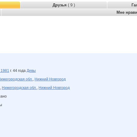
Друзья
( 9 )
Га
Мне нрав
а
1981
г. 44 года
Девы
ижегородская обл.
,
Нижний Новгород
,
Нижегородская обл.
,
Нижний Новгород
зано
ны