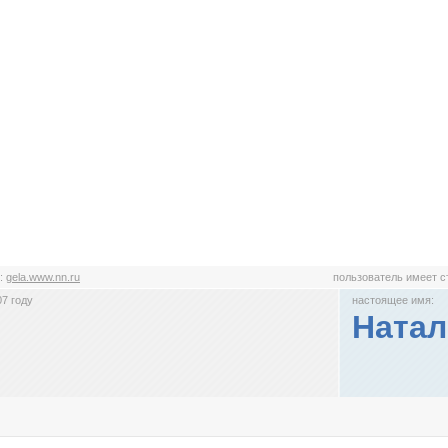
:
gela.www.nn.ru
пользователь имеет 
7 году
настоящее имя:
Натал