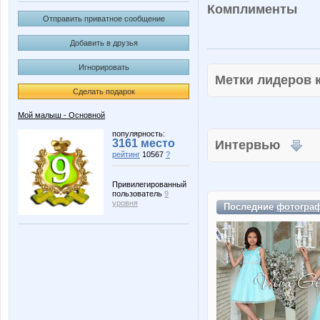
Комплименты
Отправить приватное сообщение
Добавить в друзья
Игнорировать
Метки лидеров
Сделать подарок
Мой малыш - Основной
популярность:
3161 место
Интервью
рейтинг
10567
?
Привилегированный
пользователь
9
уровня
Последние
фотогра