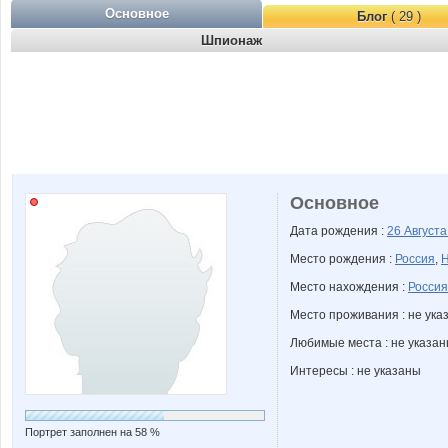
Основное
Блог
( 29 )
Шпионаж
Основное
Дата рождения :
26 Август
Место рождения :
Россия
,
Н
Место нахождения :
Россия
Место проживания : не ука
Любимые места : не указа
Интересы : не указаны
Портрет заполнен на 58 %